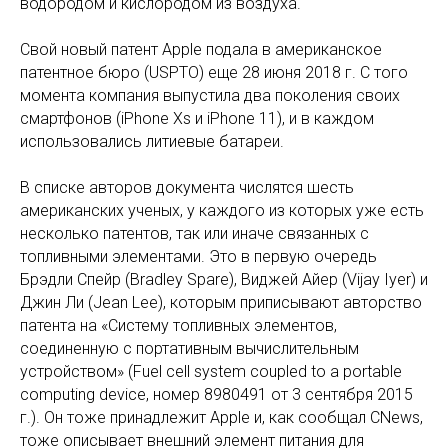
водородом и кислородом из воздуха.
Свой новый патент Apple подала в американское
патентное бюро (USPTO) еще 28 июня 2018 г. С того
момента компания выпустила два поколения своих
смартфонов (iPhone Xs и iPhone 11), и в каждом
использовались литиевые батареи.
В списке авторов документа числятся шесть
американских ученых, у каждого из которых уже есть
несколько патентов, так или иначе связанных с
топливными элементами. Это в первую очередь
Брэдли Спейр (Bradley Spare), Виджей Айер (Vijay Iyer) и
Джин Ли (Jean Lee), которым приписывают авторство
патента на «Систему топливных элементов,
соединенную с портативным вычислительным
устройством» (Fuel cell system coupled to a portable
computing device, номер 8980491 от 3 сентября 2015
г.). Он тоже принадлежит Apple и, как сообщал CNews,
тоже описывает внешний элемент питания для