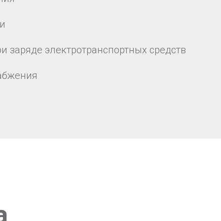
и
и заряде электротранспортных средств
набжения
а