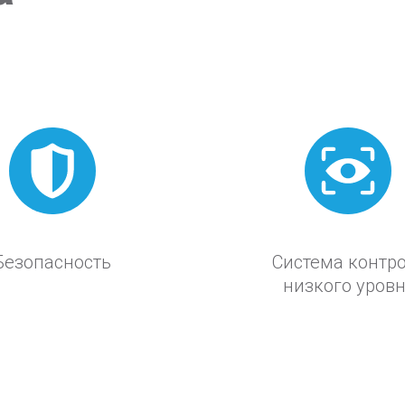
Безопасность
Cистема контр
низкого уров