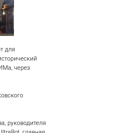
т для
исторический
ИМа, через
ковского
а, руководителя
ltraBot, главная