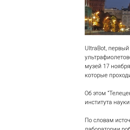
UltraBot, первы
ультрафиолетов
музей 17 ноября
которые проход
Об этом "Телеце
института науки
По словам исто
лаборатории роб