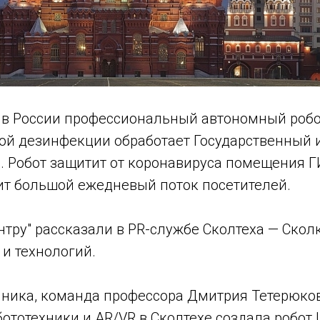
й в России профессиональный автономный робо
ой дезинфекции обработает Государственный 
. Робот защитит от коронавируса помещения Г
ит большой ежедневый поток посетителей.
нтру" рассказали в PR-службе Сколтеха — Скол
 и технологий.
чника, команда профессора Дмитрия Тетерюков
ототехники и AR/VR в Сколтехе создала робот U