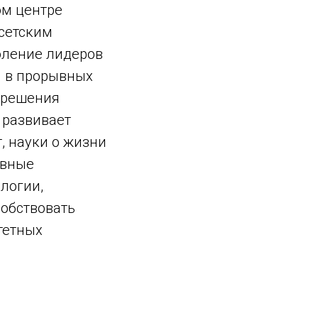
ом центре
усетским
коление лидеров
я в прорывных
 решения
 развивает
, науки о жизни
ивные
логии,
собствовать
тетных