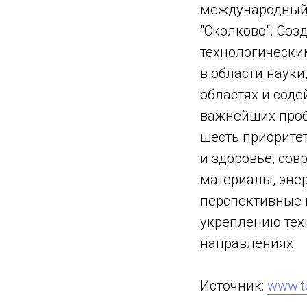
международный 
"Сколково". Соз
технологическим
в области науки
областях и сод
важнейших проб
шесть приоритет
и здоровье, со
материалы, энер
перспективные 
укреплению тех
направлениях.
Источник:
www.te