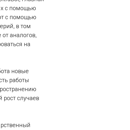
ях с помощью
от с помощью
ерий, в том
 от аналогов,
оваться на
бота новые
сть работы
пространению
й рост случаев
дарственный