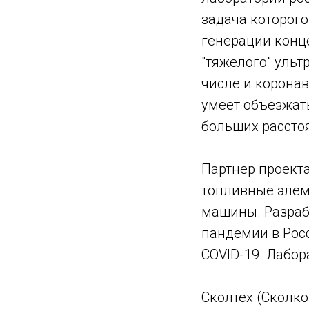
задача которог
генерации конц
"тяжелого" ульт
числе и коронави
умеет объезжат
больших рассто
Партнер проект
топливные элем
машины. Разраб
пандемии в Росс
COVID-19. Лабор
Сколтех (Сколко