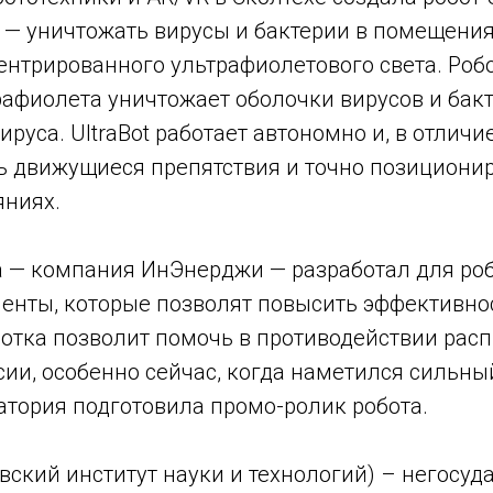
о — уничтожать вирусы и бактерии в помещени
ентрированного ультрафиолетового света. Роб
рафиолета уничтожает оболочки вирусов и бакт
руса. UltraBot работает автономно и, в отличие
ь движущиеся препятствия и точно позиционир
яниях.
а — компания ИнЭнерджи — разработал для ро
енты, которые позволят повысить эффективно
отка позволит помочь в противодействии рас
ии, особенно сейчас, когда наметился сильны
атория подготовила промо-ролик робота.
вский институт науки и технологий) – негосу