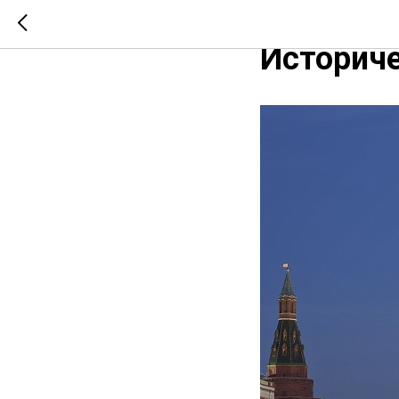
Робот об
Историче