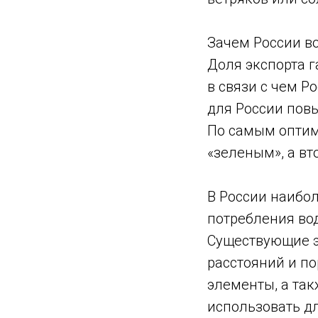
Зачем России в
Доля экспорта г
в связи с чем Р
для России повы
По самым оптим
«зеленым», а вт
В России наибо
потребления вод
Существующие э
расстояний и п
элементы, а та
использовать дл