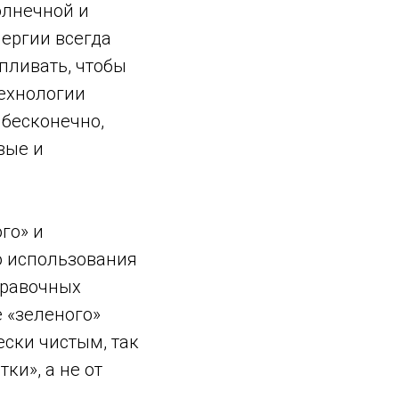
олнечной и
нергии всегда
пливать, чтобы
технологии
 бесконечно,
вые и
го» и
ю использования
правочных
 «зеленого»
ески чистым, так
ки», а не от