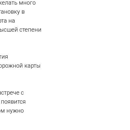
желать много
тановку в
рта на
высшей степени
тия
дорожной карты
встрече с
 появится
ом нужно