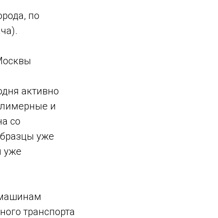
орода, по
ча).
Москвы
одня активно
олимерные и
на со
бразцы уже
ы уже
 машинам
ного транспорта