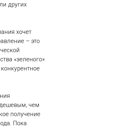
ли других
пания хочет
авление – это
ической
ства «зеленого»
е конкурентное
ания
 дешевым, чем
ское получение
рода. Пока