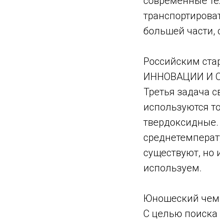
современные те
транспортироват
большей части, 
Российским ста
ИННОВАЦИИ И 
Третья задача с
используются т
твердоксидные.
среднетемпера
существуют, но 
используем.
Юношеский чемп
С целью поиска