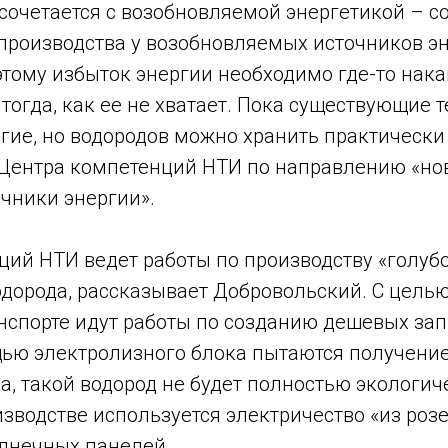
сочетается с возобновляемой энергетикой – с
 производства у возобновляемых источников э
тому избыток энергии необходимо где-то нака
 тогда, как ее не хватает. Пока существующие 
гие, но водородов можно хранить практически
 Центра компетенций НТИ по направлению «но
чники энергии».
ий НТИ ведет работы по производству «голубо
одорода, рассказывает Добровольский. С цель
анспорте идут работы по созданию дешевых за
щью электролизного блока пытаются получение
а, такой водород не будет полностью экологич
изводстве используется электричество «из розет
олнечных панелей.