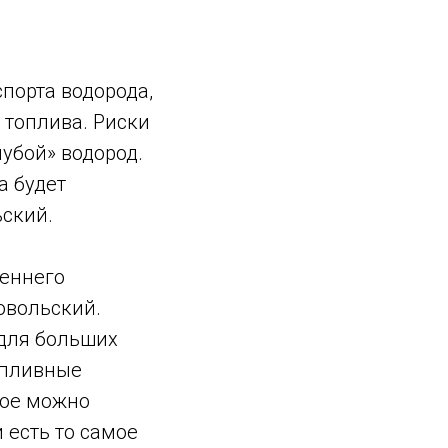
спорта водорода,
 топлива. Риски
убой» водород.
а будет
ьский.
реннего
овольский.
для больших
опливные
рое можно
 есть то самое