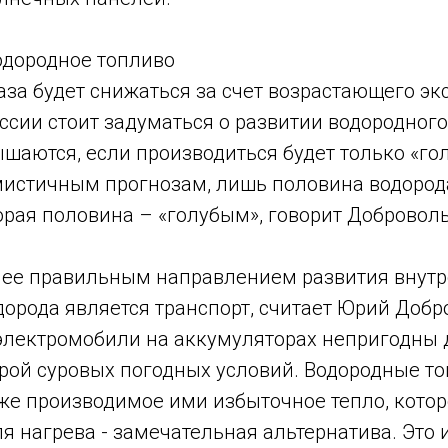
одородное топливо
аза будет снижаться за счет возрастающего эк
оссии стоит задуматься о развитии водородного
шаются, если производиться будет только «гол
истичным прогнозам, лишь половина водород
орая половина – «голубым», говорит Добровол
лее правильным направлением развития внут
орода является транспорт, считает Юрий Добр
лектромобили на аккумуляторах непригодны 
орой суровых погодных условий. Водородные т
кже производимое ими избыточное тепло, кото
я нагрева - замечательная альтернатива. Это и