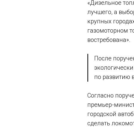
«Дизельное топл
лучшего, а выб
крупных городах
газомоторном то
востребована».
После поруче
экологически
по развитию 
Согласно поруче
премьер-минист
городской авто
сделать локомо