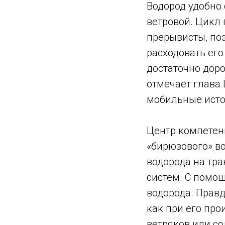
Водород удобно 
ветровой. Цикл
прерывисты, поэ
расходовать его
достаточно доро
отмечает глава
мобильные исто
Центр компетенц
«бирюзового» в
водорода на тр
систем. С помо
водорода. Правд
как при его про
ветряков или с