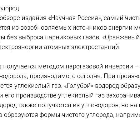
одород
 обзоре издания «Научная Россия», самый чис
ется из возобновляемых источников энергии 
ды без выброса парниковых газов. «Оранжевый
электроэнергии атомных электростанций.
д получается методом парогазовой инверсии –
водорода, производимого сегодня. При произво
ется углекислый газ. «Голубой» водород образу
ри его производстве углекислый газ захоранив
ород также получается из углеводоров, но на
а образуются формы чистого углерода, наприм