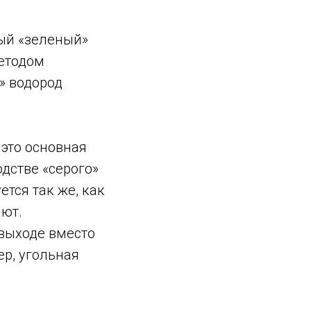
тый «зеленый»
методом
» водород
 это основная
дстве «серого»
ется так же, как
ают.
 выходе вместо
ер, угольная