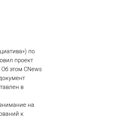
циатива») по
овил проект
 Об этом CNews
 документ
ставлен в
 внимание на
ований к