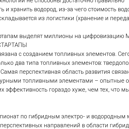
хнологии не способны достаточно правильно
ь и хранить водород, из-за чего стоимость вод
складывается из логистики (хранение и переда
ртапам выделят миллионы на цифровизацию 
СТАРТАПЫ
вязана с созданием топливных элементов. Сег
олько два типа топливных элементов: твердоп
 Самая перспективная область развития связа
турными топливными элементами – опытные о
их эффективность гораздо хуже, чем тех, что м
ионат по гибридным электро- и водородным
 перспективных направлений в области гибрид