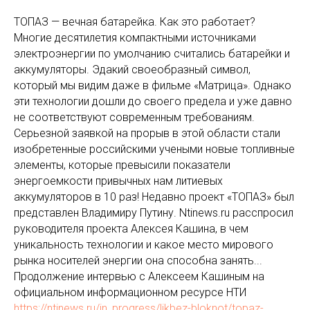
ТОПАЗ — вечная батарейка. Как это работает?
Многие десятилетия компактными источниками
электроэнергии по умолчанию считались батарейки и
аккумуляторы. Эдакий своеобразный символ,
который мы видим даже в фильме «Матрица». Однако
эти технологии дошли до своего предела и уже давно
не соответствуют современным требованиям.
Серьезной заявкой на прорыв в этой области стали
изобретенные российскими учеными новые топливные
элементы, которые превысили показатели
энергоемкости привычных нам литиевых
аккумуляторов в 10 раз! Недавно проект «ТОПАЗ» был
представлен Владимиру Путину. Ntinews.ru расспросил
руководителя проекта Алексея Кашина, в чем
уникальность технологии и какое место мирового
рынка носителей энергии она способна занять...
Продолжение интервью c Алексеем Кашиным на
официальном информационном ресурсе НТИ
https://ntinews.ru/in_progress/likbez-bloknot/topaz-