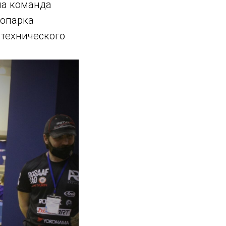
ла команда
нопарка
итехнического