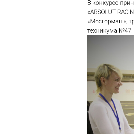
В конкурсе прин
«ABSOLUT RACIN
«Мосгормаш», т
техникума №47.