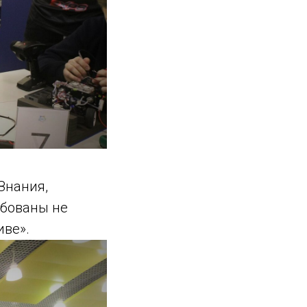
Знания,
ебованы не
иве».