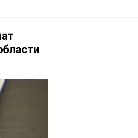
нат
области