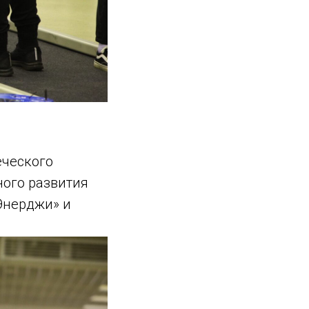
еческого
ого развития
Энерджи» и