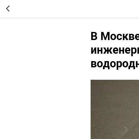
В Москв
инженер
водородн